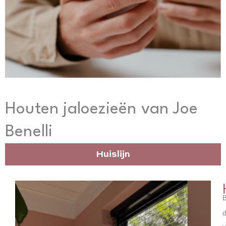
Houten jaloezieën van Joe
Benelli
Huislijn
d